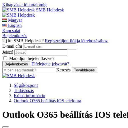
Kihagyás a fő tartalomig
SMB Helpdesk
Magyar
English
Kapcsolat
Bejelentkezés
Új itt: SMB Helpdesk?
Regisztráljon fiókja létrehozásához
E-mail cím
Jelszó
Maradjon bejelentkezve?
Elfelejtette jelszavát?
Keresés
Súgóközpont
Tudásbázis
Külső információ
Outlook O365 beállítás IOS telefonra
Outlook O365 beállítás IOS tel